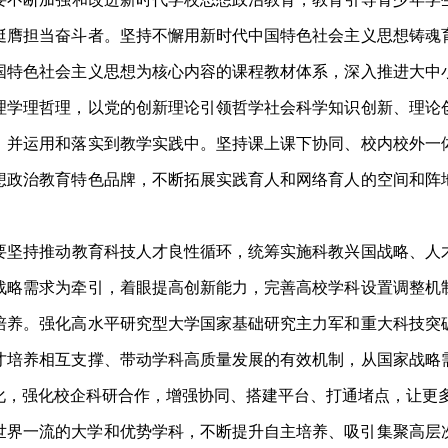
挺膺担当奋斗者。坚持不懈用新时代中国特色社会主义思想铸魂
国特色社会主义思想为核心内容的课程教材体系，深入推进大中
理学理哲理，以党的创新理论引领哲学社会科学知识创新、理论
，并运用和落实到教学实践中。坚持课上课下协同、校内校外一
想政治教育特色品牌，不断拓展实践育人和网络育人的空间和阵
要坚持推动教育科技人才良性循环，统筹实施科教兴国战略、人
战略需求为牵引，着眼提高创新能力，完善高校学科设置调整机
培养。强化高水平研究型大学国家基础研究主力军和重大科技突
才培养相互支撑、带动学科高质量发展的有效机制，从国家战略
化，强化校企科研合作，增强协同、搭建平台、打通堵点，让更
世界一流的大学和优势学科，不断提升自主培养、吸引集聚高层